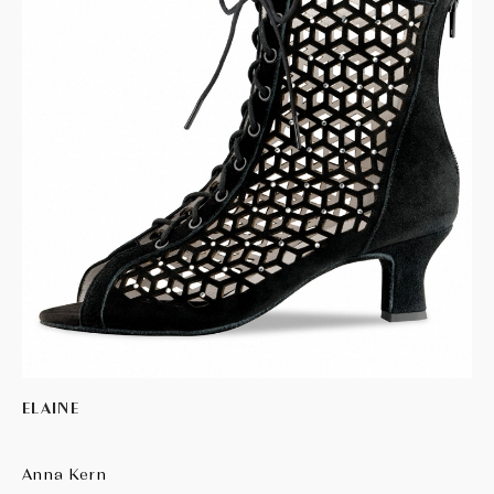
MIRELLA
PERIS
R CLASS
RUMPF
SÓ DANÇA
WERNER KERN
ELAINE
Anna Kern