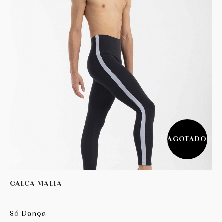
MIRELLA
PERIS
R CLASS
RUMPF
SÓ DANÇA
AGOTADO
WERNER KERN
CALCA MALLA
Só Dança