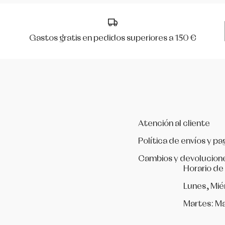
Dance distribution
Gastos gratis en pedidos superiores a 150 €
Davedans
Florsali
Grishko
Guadalupe
Atención al cliente
Política de envíos y pa
Intermezzo
Cambios y devolucion
Horario de
La Tate
Lunes, Mié
MERLET
Martes: Ma
Mimy Desing