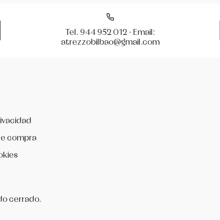
Tel. 944 952 012 - Email:
atrezzobilbao@gmail.com
rivacidad
de compra
okies
do cerrado.