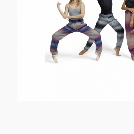
Dance distribution
Davedans
Florsali
Grishko
Guadalupe
Intermezzo
La Tate
MERLET
Mimy Desing