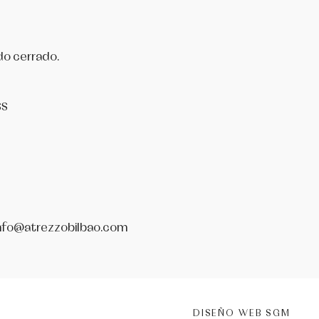
do cerrado.
SS
nfo@atrezzobilbao.com
DISEÑO WEB SGM