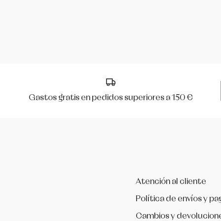
Mirella
Peris
R Class
Gastos gratis en pedidos superiores a 150 €
Rumpf
Só Dança
Werner Kern
Atención al cliente
Política de envíos y pa
Cambios y devolucion