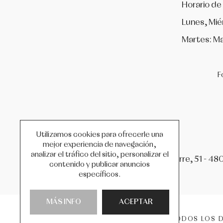
Horario de
Lunes, Mié
Martes: Ma
F
Utilizamos cookies para ofrecerle una
mejor experiencia de navegación,
analizar el tráfico del sitio, personalizar el
C/ Iparraguirre, 51 - 48
contenido y publicar anuncios
específicos.
MÁS INFO
ACEPTAR
COPYRIGHT © 2026 ATREZZO BILBAO.
TODOS LOS 