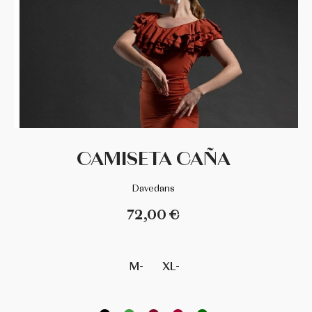
DANCE DISTRIBUTION
DAVEDANS
FLORSALI
GRISHKO
CAMISETA CAÑA
GUADALUPE
Davedans
INTERMEZZO
72,00 €
LA TATE
M-
XL-
MERLET
MIMY DESING