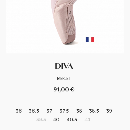
DANCE DISTRIBUTION
DAVEDANS
FLORSALI
GRISHKO
DIVA
GUADALUPE
MERLET
INTERMEZZO
91,00 €
LA TATE
36
36.5
37
37.5
38
38.5
39
MERLET
39.5
40
40.5
41
MIMY DESING