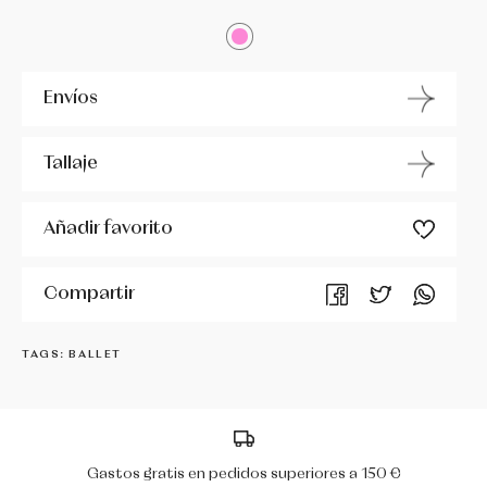
MIRELLA
Envíos
PERIS
R CLASS
Tallaje
RUMPF
Añadir favorito
SÓ DANÇA
Compartir
WERNER KERN
TAGS: BALLET
Gastos gratis en pedidos superiores a 150 €