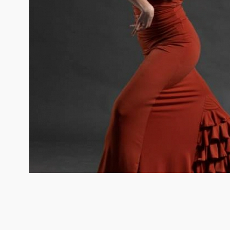
Dance distribution
Davedans
Florsali
Grishko
Guadalupe
Intermezzo
La Tate
MERLET
Mimy Desing