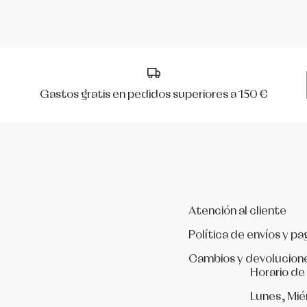
Mirella
Peris
Gastos gratis en pedidos superiores a 150 €
R Class
Rumpf
Só Dança
Werner Kern
Atención al cliente
Política de envíos y pa
Cambios y devolucion
Horario de
Lunes, Mié