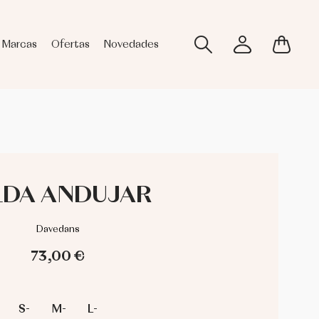
Marcas
Ofertas
Novedades
LDA ANDUJAR
Davedans
73,00 €
S-
M-
L-