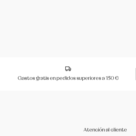
Mirella
Peris
R Class
Rumpf
Só Dança
Gastos gratis en pedidos superiores a 150 €
Werner Kern
Atención al cliente