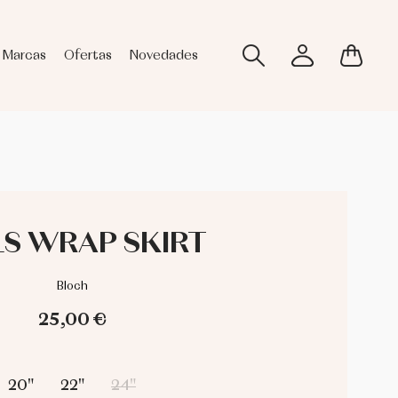
Marcas
Ofertas
Novedades
LS WRAP SKIRT
Bloch
25,00 €
20"
22"
24"