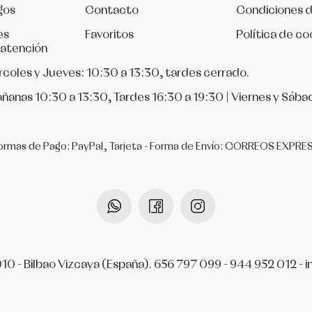
gos
Contacto
Condiciones 
es
Favoritos
Política de co
 atención
rcoles y Jueves: 10:30 a 13:30, tardes cerrado.
ñanas 10:30 a 13:30, Tardes 16:30 a 19:30 | Viernes y Sába
ormas de Pago: PayPal, Tarjeta - Forma de Envío: CORREOS EXPRE
010 - Bilbao Vizcaya (España).
656 797 099
-
944 952 012
-
i