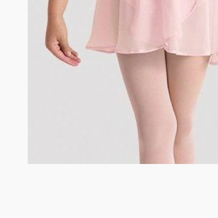
Dance distribution
Davedans
Florsali
Grishko
Guadalupe
Intermezzo
La Tate
MERLET
Mimy Desing