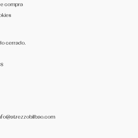
de compra
okies
do cerrado.
SS
nfo@atrezzobilbao.com