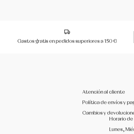
Mirella
Peris
Gastos gratis en pedidos superiores a 150 €
R Class
Rumpf
Só Dança
Werner Kern
Atención al cliente
Política de envíos y pa
Cambios y devolucion
Horario de
Lunes, Mié