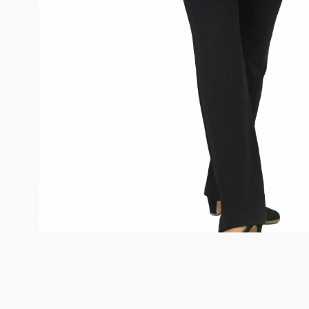
Dance distribution
Davedans
Florsali
Grishko
Guadalupe
Intermezzo
La Tate
MERLET
Mimy Desing