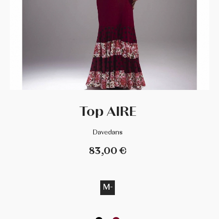
DANCE DISTRIBUTION
DAVEDANS
FLORSALI
GRISHKO
Top AIRE
GUADALUPE
Davedans
INTERMEZZO
83,00 €
LA TATE
M-
MERLET
MIMY DESING