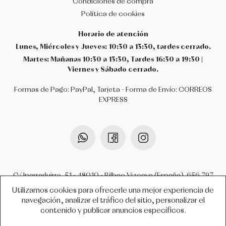
Condiciones de compra
Política de cookies
Horario de atención
Lunes, Miércoles y Jueves: 10:30 a 13:30, tardes cerrado.
Martes: Mañanas 10:30 a 13:30, Tardes 16:30 a 19:30 |
Viernes y Sábado cerrado.
Formas de Pago: PayPal, Tarjeta - Forma de Envío: CORREOS
EXPRESS
C/ Iparraguirre, 51 - 48010 - Bilbao Vizcaya (España).
656 797
099
-
944 952 012
-
info@atrezzobilbao.com
Utilizamos cookies para ofrecerle una mejor experiencia de
navegación, analizar el tráfico del sitio, personalizar el
contenido y publicar anuncios específicos.
COPYRIGHT © 2026 ATREZZO BILBAO.
TODOS LOS DERECHOS RESERVADOS