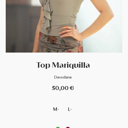
DANCE DISTRIBUTION
DAVEDANS
FLORSALI
GRISHKO
Top Mariquilla
GUADALUPE
Davedans
INTERMEZZO
50,00 €
LA TATE
M-
L-
MERLET
MIMY DESING