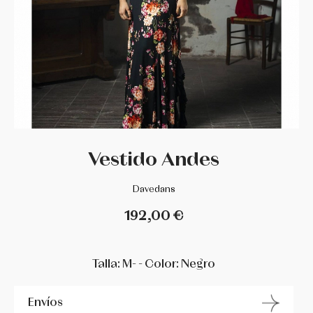
DANCE DISTRIBUTION
DAVEDANS
FLORSALI
GRISHKO
Vestido Andes
GUADALUPE
Davedans
INTERMEZZO
192,00 €
LA TATE
Talla: M- - Color: Negro
MERLET
Envíos
MIMY DESING