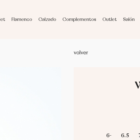
let
Flamenco
Calzado
Complementos
Outlet
Salón
volver
6-
6.5