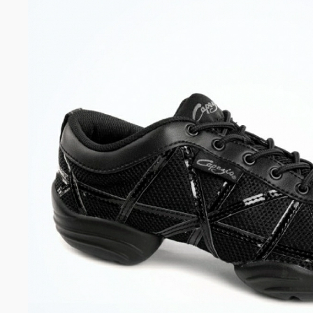
Mirella
Peris
R Class
Rumpf
Só Dança
Werner Kern