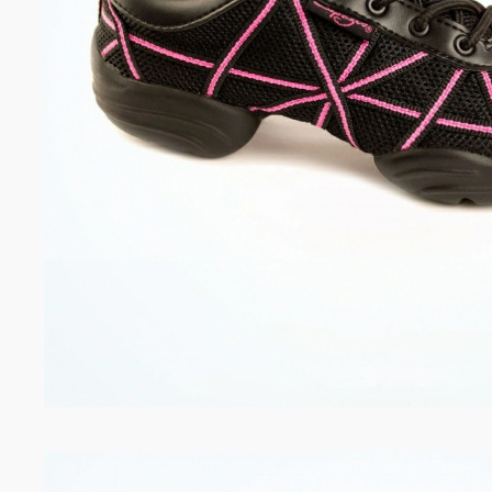
Dance distribution
Davedans
Florsali
Grishko
Guadalupe
Intermezzo
La Tate
MERLET
Mimy Desing