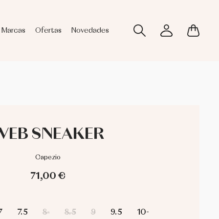
Marcas
Ofertas
Novedades
WEB SNEAKER
Capezio
71,00 €
7
7.5
8-
8.5
9
9.5
10-