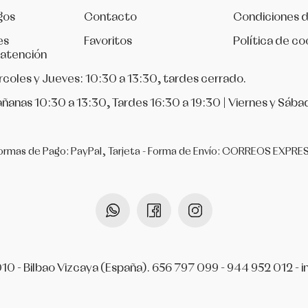
gos
Contacto
Condiciones 
es
Favoritos
Política de co
 atención
rcoles y Jueves: 10:30 a 13:30, tardes cerrado.
ñanas 10:30 a 13:30, Tardes 16:30 a 19:30 | Viernes y Sába
ormas de Pago: PayPal, Tarjeta - Forma de Envío: CORREOS EXPRE
010 - Bilbao Vizcaya (España).
656 797 099
-
944 952 012
-
i