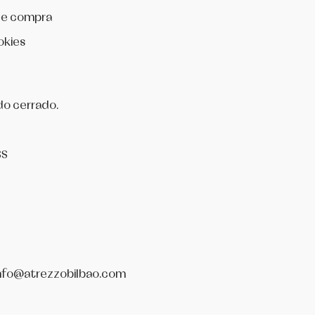
de compra
okies
do cerrado.
SS
nfo@atrezzobilbao.com