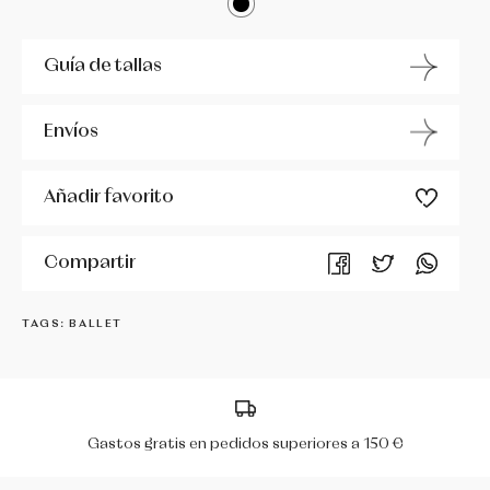
MIRELLA
Guía de tallas
PERIS
Envíos
R CLASS
Añadir favorito
RUMPF
Compartir
SÓ DANÇA
TAGS: BALLET
WERNER KERN
Gastos gratis en pedidos superiores a 150 €