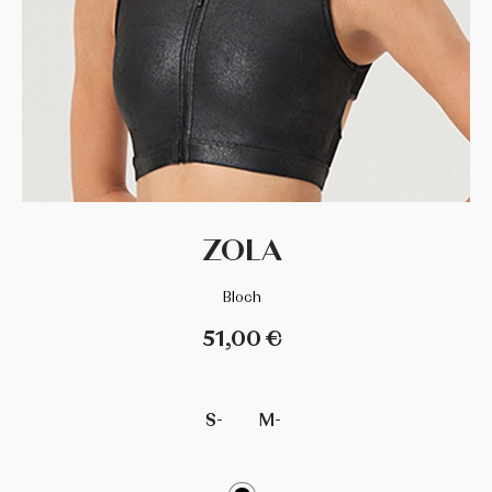
DANCE DISTRIBUTION
DAVEDANS
FLORSALI
GRISHKO
ZOLA
GUADALUPE
Bloch
INTERMEZZO
51,00 €
LA TATE
S-
M-
MERLET
MIMY DESING